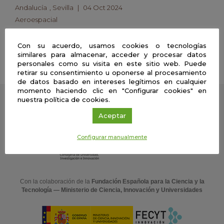
Andalucía
,
Sevilla
|
04 Oct 2024
Aeroespacial
Café con ciencia rumbo al espacio sin salir de
Sevilla
Con su acuerdo, usamos cookies o tecnologías
Leer noticia
similares para almacenar, acceder y procesar datos
personales como su visita en este sitio web. Puede
retirar su consentimiento u oponerse al procesamiento
de datos basado en intereses legítimos en cualquier
momento haciendo clic en "Configurar cookies" en
nuestra política de cookies.
Una web de:
Aceptar
Configurar manualmente
Con la colaboración de la
Fundación Española para la Ciencia y la
Tecnología — Ministerio de Ciencia, Innovación y Universidades