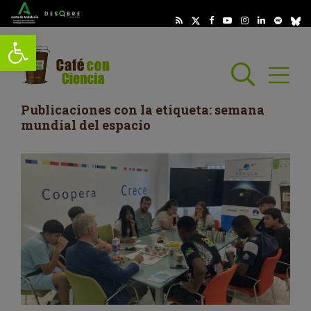
Abrir barra de herramientas
Busc
Abrir
scar
Publicaciones con la etiqueta: semana
mundial del espacio