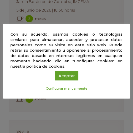
Jardín Botánico de Córdoba, IMGEMA
5 de junio de 2026 | 10:30 horas
mesas
2
Con su acuerdo, usamos cookies o tecnologías
similares para almacenar, acceder y procesar datos
personales como su visita en este sitio web. Puede
retirar su consentimiento u oponerse al procesamiento
Sevilla
de datos basado en intereses legítimos en cualquier
Café con Ciencia – Día Mundial del
momento haciendo clic en "Configurar cookies" en
Medio Ambiente en la Universidad
nuestra política de cookies.
de Sevilla
Aceptar
Universidad de Sevilla
Configurar manualmente
2 de junio de 2026 | De 10h a 11:30h
mesas
3
Sevilla