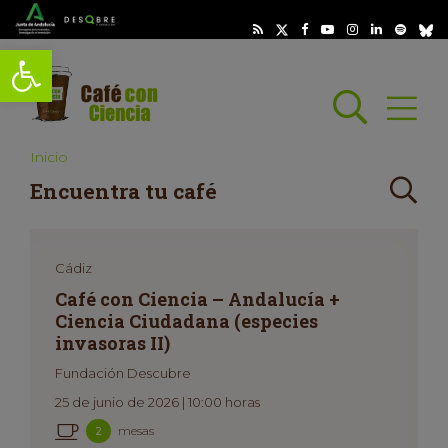
Abrir barra de herramientas
Busc
Abrir
scar
Inicio
Crite
Encuentra tu café
de
bús
Cádiz
Café con Ciencia – Andalucía +
Ciencia Ciudadana (especies
invasoras II)
Fundación Descubre
25 de junio de 2026 | 10:00 horas
mesas
2