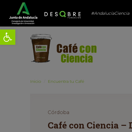
#AndalucíaCiencia
Abrir barra de herramientas
Inicio
Encuentra tu Café
Córdoba
Café con Ciencia – 