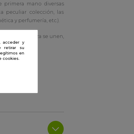
e primera mano diversas
 peculiar colección, las
tica y perfumería, etc.).
l y la naturaleza se unen,
, acceder y
 retirar su
legítimos en
e cookies.