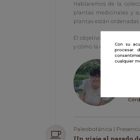
Hablaremos de la colec
plantas medicinales y s
plantas están ordenadas s
El objetivo es que los pa
Con su acu
y cómo la etnobotánica p
procesar d
consentimie
cualquier m
Aux
Lóp
Inst
Gest
Real
Córd
Paleobotánica | Presenci
Un viaje al pasado d