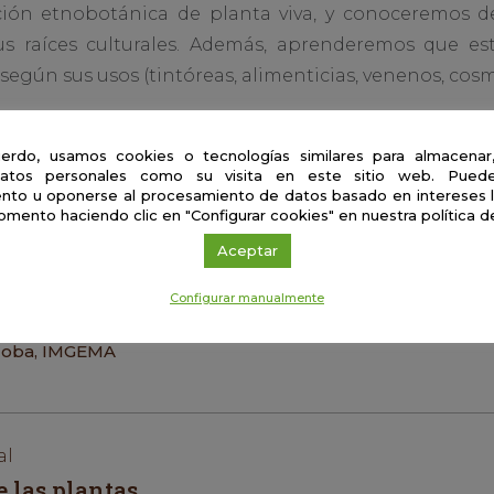
ción etnobotánica de planta viva, y conoceremos d
us raíces culturales. Además, aprenderemos que esta
egún sus usos (tintóreas, alimenticias, venenos, cosmé
rticipantes descubran cómo el conocimiento tradiciona
erdo, usamos cookies o tecnologías similares para almacenar
erdura entre aromas de café y plantas.
atos personales como su visita en este sitio web. Puede
nto u oponerse al procesamiento de datos basado en intereses 
omento haciendo clic en "Configurar cookies" en nuestra política d
iliadora Díaz
Aceptar
ez
ituto Municipal de
Configurar manualmente
ión Medioambiental,
 Jardín Botánico de
oba, IMGEMA
al
e las plantas