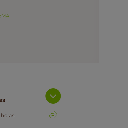
GEMA
es
 horas