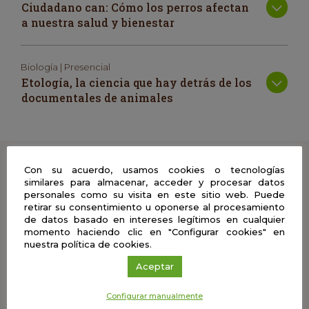
Ciudadano can: Cómo los perros afectan
a nuestra salud y bienestar
Biología | Presencial
Etología, la ciencia que hay detrás de los
documentales de animales
Cuéntanos
Con su acuerdo, usamos cookies o tecnologías
similares para almacenar, acceder y procesar datos
personales como su visita en este sitio web. Puede
Comparte con nosotros tus comentarios, vídeos, fotos
retirar su consentimiento u oponerse al procesamiento
y material didáctico del Café con Ciencia en el que
de datos basado en intereses legítimos en cualquier
hayas participado y ayúdanos a enriquecer esta
momento haciendo clic en "Configurar cookies" en
experiencia
nuestra política de cookies.
Aceptar
Configurar manualmente