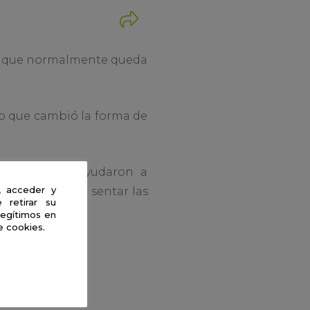
ol que normalmente queda
 lo que cambió la forma de
 estrellas y ayudaron a
, acceder y
ontribuyendo a sentar las
 retirar su
legítimos en
e cookies.