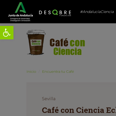
#AndalucíaCiencia
Abrir barra de herramientas
Inicio
Encuentra tu Café
Sevilla
Café con Ciencia E