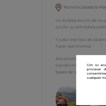
Tecnoincubadora Marie 
Un eclipse es uno de lo
oculto: su atmósfera exte
Y justo ese tipo de obser
hacer astronomía.
Astrónomas como Willia
Con su acu
transformar la astronomí
procesar d
bases de la física cuántica
consentimie
cualquier m
Mar
Ate
Univ