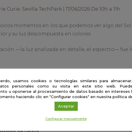
Curie. Sevilla TechPark | 17/06/2026 De 10h a 11h
s pocos momentos en los que podemos ver algo del S
rior y su luz descompuesta en colores.
vación —la luz analizada en detalle, el espectro— fue
mina Fleming clasificaron miles de espectros de
erdo, usamos cookies o tecnologías similares para almacenar
a en una ciencia física. Ese cambio de mirada acabó c
atos personales como su visita en este sitio web. Puede
.
nto u oponerse al procesamiento de datos basado en intereses 
omento haciendo clic en "Configurar cookies" en nuestra política d
Aceptar
ía Laura Olivera
Configurar manualmente
ncio
ersidad de Sevilla