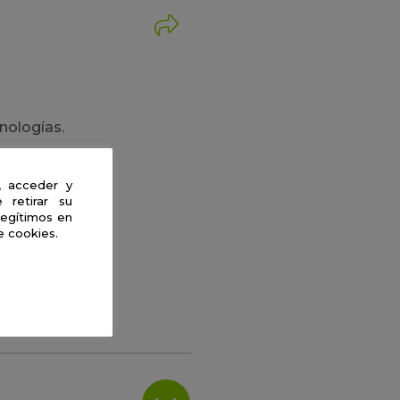
nologías.
, acceder y
 retirar su
legítimos en
e cookies.