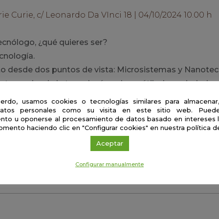
 Curie, c/ Leonardo Da VInci 18 | 04/10/2024 10.00 h
tecnólogo, ¿qué quieres ser?
cnología.
o desde dos puntos de vista: Microsistemas y Nanotec
ema donde la tecnología se hace útil a la sociedad.
erdo, usamos cookies o tecnologías similares para almacenar
atos personales como su visita en este sitio web. Puede
nto u oponerse al procesamiento de datos basado en intereses 
é Manuel Quero
omento haciendo clic en "Configurar cookies" en nuestra política d
oul
Aceptar
ersidad de Sevilla
Configurar manualmente