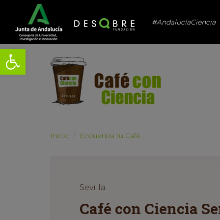
#AndalucíaCiencia
Abrir barra de herramientas
Inicio
Encuentra tu Café
Sevilla
Café con Ciencia S