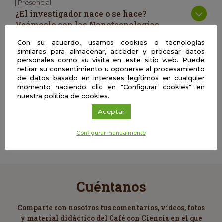
| Presencial
¿El investigador nace o se hace?
Veámoslo con las Nanotecnologías…
Con su acuerdo, usamos cookies o tecnologías
similares para almacenar, acceder y procesar datos
| Presencial
personales como su visita en este sitio web. Puede
Investigación en Ingeniería
retirar su consentimiento u oponerse al procesamiento
Aeroespacial
de datos basado en intereses legítimos en cualquier
momento haciendo clic en "Configurar cookies" en
nuestra política de cookies.
Ciencias | Presencial
Aceptar
La ingeniería como motor de innovación
en las empresas
Configurar manualmente
Cuéntanos
Comparte con nosotros tus comentarios, vídeos, fotos
y material didáctico del Café con Ciencia en el que