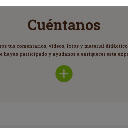
Cuéntanos
s tus comentarios, vídeos, fotos y material didáctico
ue hayas participado y ayúdanos a enriquecer esta exp