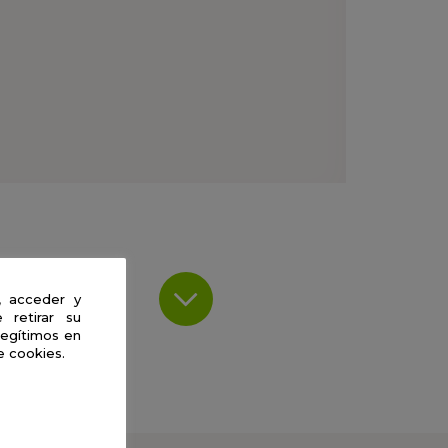
, acceder y
 retirar su
legítimos en
e cookies.