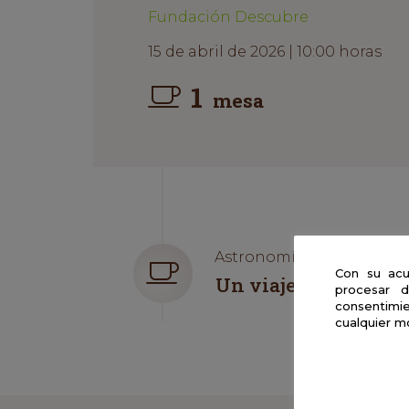
Fundación Descubre
15 de abril de 2026 | 10:00 horas
1
mesa
Astronomía | Presencial
Con su acu
Un viaje por el Univ
procesar d
consentimie
cualquier m