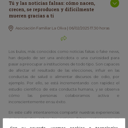
Tú y las noticias falsas: cómo nacen,
crecen, se reproducen y difícilmente
mueren gracias a ti
Asociación Familiar La Oliva | 06/02/2025 17.30 horas
Los bulos, más conocidos como noticias falsas o fake news,
han dejado de ser una anécdota o una curiosidad para
pasar a preocupar a instituciones de todo tipo. Son capaces
de afectar el resultado de las elecciones, influir en las
conductas de salud o alimentar discursos de odio, por
ejemplo. Por ello, se está incrementando con rapidez el
estudio científico de esta conducta humana, y se observa
cómo las personas colaboramos activa e
inconscientemente en su éxito.
En este café intentaremos compartir nuestras experiencias
e inquietudes sobre las noticias falsas, entraremos en
describirlas y buscaremos algunas conclusiones útiles no solo
Con su acuerdo, usamos cookies o tecnologías