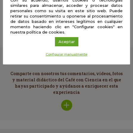
sobre cómo son sino sobre cuál es el papel habitual de
similares para almacenar, acceder y procesar datos
personas como nosotras en el fenómeno.
personales como su visita en este sitio web. Puede
retirar su consentimiento u oponerse al procesamiento
de datos basado en intereses legítimos en cualquier
momento haciendo clic en "Configurar cookies" en
Vicente Manzano Arrondo
nuestra política de cookies.
Universidad de Sevilla
Aceptar
Configurar manualmente
Cuéntanos
Comparte con nosotros tus comentarios, vídeos, fotos
y material didáctico del Café con Ciencia en el que
hayas participado y ayúdanos a enriquecer esta
experiencia