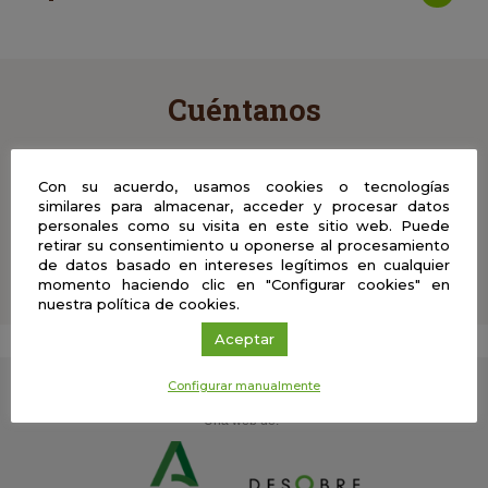
Cuéntanos
Comparte con nosotros tus comentarios, vídeos, fotos
y material didáctico del Café con Ciencia en el que
Con su acuerdo, usamos cookies o tecnologías
hayas participado y ayúdanos a enriquecer esta
similares para almacenar, acceder y procesar datos
experiencia
personales como su visita en este sitio web. Puede
retirar su consentimiento u oponerse al procesamiento
de datos basado en intereses legítimos en cualquier
momento haciendo clic en "Configurar cookies" en
nuestra política de cookies.
Aceptar
Configurar manualmente
Una web de: