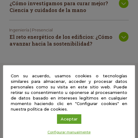
¿Cómo investigamos para curar mejor?
Ciencia y cuidados de la mano
Ingeniería | Presencial
El reto energético de los edificios: ¿Cómo
avanzar hacia la sostenibilidad?
Cuéntanos
Con su acuerdo, usamos cookies o tecnologías
similares para almacenar, acceder y procesar datos
personales como su visita en este sitio web. Puede
Comparte con nosotros tus comentarios, vídeos, fotos
retirar su consentimiento u oponerse al procesamiento
y material didáctico del Café con Ciencia en el que
de datos basado en intereses legítimos en cualquier
hayas participado y ayúdanos a enriquecer esta
momento haciendo clic en "Configurar cookies" en
experiencia
nuestra política de cookies.
Aceptar
Configurar manualmente