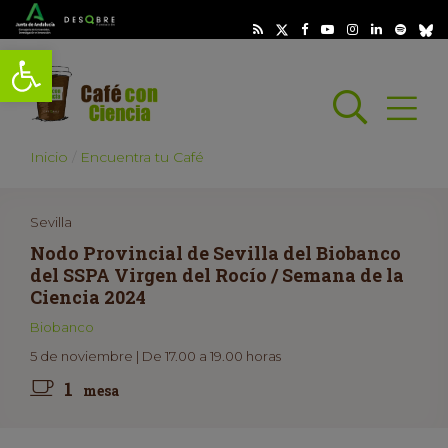
Abrir barra de herramientas
Busc
Abrir
scar
Inicio
Encuentra tu Café
Sevilla
Nodo Provincial de Sevilla del Biobanco
del SSPA Virgen del Rocío / Semana de la
Ciencia 2024
Biobanco
5 de noviembre | De 17.00 a 19.00 horas
1
mesa