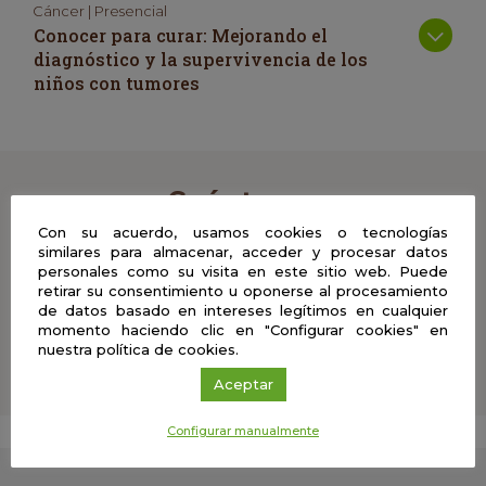
Cáncer | Presencial
Conocer para curar: Mejorando el
diagnóstico y la supervivencia de los
niños con tumores
Cuéntanos
Con su acuerdo, usamos cookies o tecnologías
Comparte con nosotros tus comentarios, vídeos, fotos
similares para almacenar, acceder y procesar datos
y material didáctico del Café con Ciencia en el que
personales como su visita en este sitio web. Puede
retirar su consentimiento u oponerse al procesamiento
hayas participado y ayúdanos a enriquecer esta
de datos basado en intereses legítimos en cualquier
experiencia
momento haciendo clic en "Configurar cookies" en
nuestra política de cookies.
Aceptar
Configurar manualmente