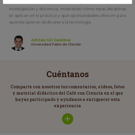
Esta charla también incluirá experiencias reales de
investigación y docencia, mostrando cómo estas disciplinas
se aplican en la práctica y qué oportunidades ofrecen para
quienes quieran dedicarse a la tecnología.
Adrián Gil Gamboa
Universidad Pablo de Olavide
Cuéntanos
Comparte con nosotros tus comentarios, vídeos, fotos
y material didáctico del Café con Ciencia en el que
hayas participado y ayúdanos a enriquecer esta
experiencia