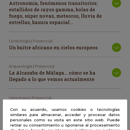
Astronomía, fenómenos transitorios:
estallidos de rayos gamma, bolas de
fuego, súper novas, meteoros, lluvia de
estrellas, basura espacial…
Ornitología | Presencial
Un buitre africano en cielos europeos
Arqueología | Presencial
La Alcazaba de Málaga… cómo se ha
llegado a lo que vemos actualmente
Veterinaria | Presencial
Fauna silvestre: recuperación de
Con su acuerdo, usamos cookies o tecnologías
especies en peligro, control de
similares para almacenar, acceder y procesar datos
enfermedades, delitos contra la fauna
personales como su visita en este sitio web. Puede
retirar su consentimiento u oponerse al procesamiento