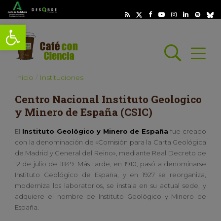
Abrir barra de herramientas
Busc
Abrir
scar
Inicio
Instituciones
Centro Nacional Instituto Geologico
y Minero de España (CSIC)
El
Instituto Geológico y Minero de España
fue creado
con la denominación de «Comisión para la Carta Geológica
de Madrid y General del Reino», mediante Real Decreto de
12 de julio de 1849. Más tarde, en 1910, pasó a denominarse
Instituto Geológico de España, y en 1927 se reorganiza,
moderniza los laboratorios, se instala en su actual sede, y
adquiere el nombre de Instituto Geológico y Minero de
España.