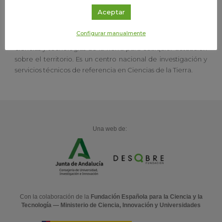
El CN IGME tiene como misión proporcionar a la
Aceptar
Administración del Estado o de las Comunidades
Autónomas que lo soliciten, y a la
sociedad en general, el
Configurar manualmente
conocimiento y la información precisa en relación con las
ciencias y tecnologías de la Tierra para cualquier
actuación
sobre el territorio. Es un centro nacional de investigación y
servicios técnicos de referencia en Ciencias de la Tierra.
Una web de:
Con la colaboración de la
Fundación Española para la Ciencia y la
Tecnología — Ministerio de Ciencia, Innovación y Universidades