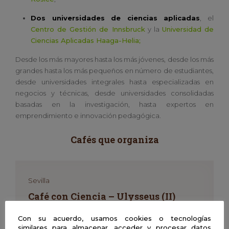
Dos universidades de ciencias aplicadas
, el
Centro de Gestión de Innsbruck
y la
Universidad de
Ciencias Aplicadas Haaga-Helia;
Desde los más mayores hasta los más jóvenes, desde los más
grandes hasta los más pequeños en número de estudiantes,
desde universidades integrales hasta especializadas en
negocios y técnicas, desde universidades consolidadas
basadas en la investigación, hasta expertos en
emprendimiento e innovación pedagógica.
Cafés que organiza
Sevilla
Café con Ciencia – Ulysseus (II)
Ulysseus, universidad europea
Con su acuerdo, usamos cookies o tecnologías
24 de marzo de 2026 | De 11h a 12:30h
similares para almacenar, acceder y procesar datos