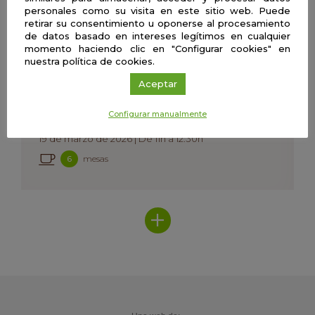
personales como su visita en este sitio web. Puede
mesas
5
retirar su consentimiento u oponerse al procesamiento
de datos basado en intereses legítimos en cualquier
momento haciendo clic en "Configurar cookies" en
nuestra política de cookies.
Sevilla
Aceptar
Café con Ciencia – Ulysseus (I)
Configurar manualmente
Ulysseus, universidad europea
19 de marzo de 2026 | De 11h a 12:30h
mesas
6
Ver
más