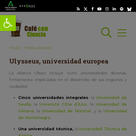
Abrir barra de herramientas
Busc
Abrir
scar
Inicio
Instituciones
Ulysseus, universidad europea
La Alianza Uliseo incluye ocho universidades diversas,
firmemente implicadas en el desarrollo de sus regiones y
ciudades:
Cinco universidades integrales
: la
Universidad de
Sevilla
, la
Université Côte d’Azur
, la
Universidad de
Génova
; la
Universidad de Münster
; y la
Universidad
de Montenegro
;
Una universidad técnica,
la
Universidad Técnica de
Kosice
;