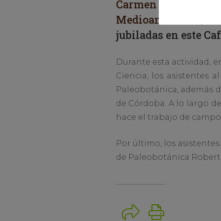
Carmen Álvarez Vá
Medioambiental, Re
jubiladas en este Ca
Durante esta actividad, e
Ciencia, los asistentes
Paleobotánica, además de
de Córdoba. A lo largo de
hace el trabajo de campo 
Por último, los asistente
de Paleobotánica Rober
Imprimir