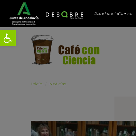
#AndalucíaCiencia
Abrir barra de herramientas
Inicio
Noticias