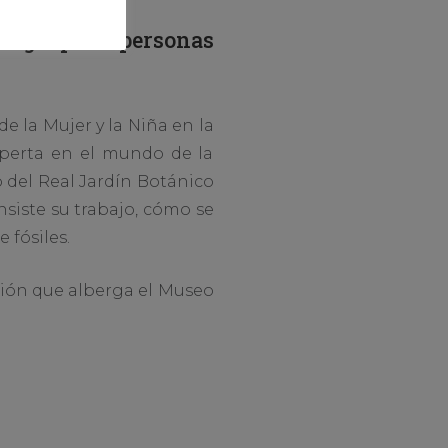
l de Gestión
un grupo de personas
e la Mujer y la Niña en la
xperta en el mundo de la
 del Real Jardín Botánico
nsiste su trabajo, cómo se
 fósiles.
cción que alberga el Museo