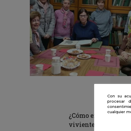
Con su acu
procesar d
consentimie
cualquier m
¿Cómo eran las plant
viviente? Las respue