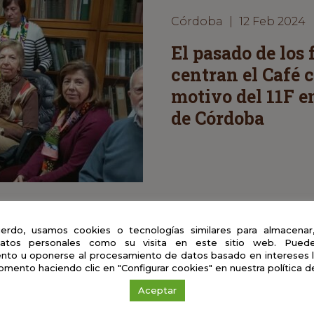
Córdoba
|
12 Feb 2024
El pasado de los 
centran el Café 
motivo del 11F e
de Córdoba
erdo, usamos cookies o tecnologías similares para almacenar
atos personales como su visita en este sitio web. Puede
nto u oponerse al procesamiento de datos basado en intereses 
omento haciendo clic en "Configurar cookies" en nuestra política d
as del pasado? ¿Para qué sirven sus fósiles
Aceptar
stas a estas preguntas las ha ofrecido hoy 