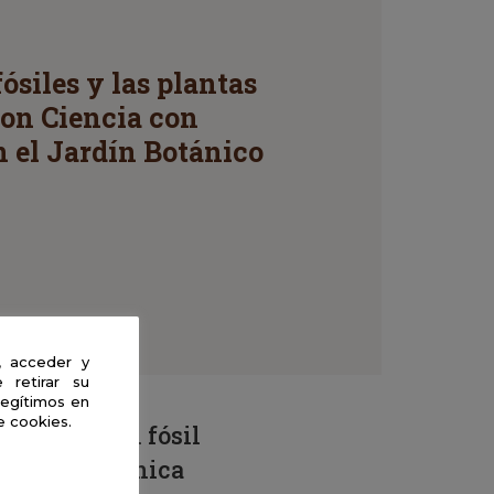
fósiles y las plantas
con Ciencia con
n el Jardín Botánico
, acceder y
 retirar su
legítimos en
e cookies.
? ¿Qué es un fósil
la paleobotánica