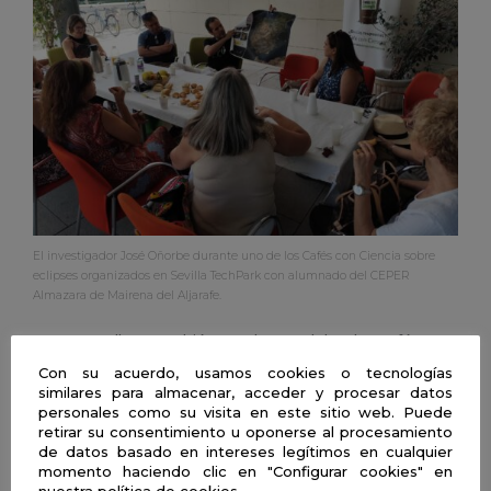
El investigador José Oñorbe durante uno de los Cafés con Ciencia sobre
eclipses organizados en Sevilla TechPark con alumnado del CEPER
Almazara de Mairena del Aljarafe.
Junto a ellos, también se han celebrado Cafés con
Ciencia temáticos, como el organizado sobre la salud
Con su acuerdo, usamos cookies o tecnologías
mental, coincidiendo con la efeméride del Día Mundial de
similares para almacenar, acceder y procesar datos
la Salud Mental, un encuentro celebrado en la
personales como su visita en este sitio web. Puede
retirar su consentimiento u oponerse al procesamiento
Tecnoincubadora Marie Curie, en
Sevilla TechPark
y en el
de datos basado en intereses legítimos en cualquier
que participaron estudiantes de Secundaria y
momento haciendo clic en "Configurar cookies" en
Bachillerato. También se ha celebrado un Café con