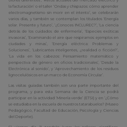
la facturación’ o el taller ‘Ondas y chispazos: cómo aprender
electromagnetismo sin morir en el intento’, se celebrarán
varios días, y también se contemplan los titulados ‘Energía
solar. Presente y futuro’, ‘¿Conoces INCLUREC?’, ‘La ciencia
detrás de los cuidados de enfermería’, ‘Especies exóticas
invasoras’, ‘Examinando el aire que respiramos: ejemplos en
ciudades y minas’, ‘Energía eléctrica: Problemas y
Soluciones’, ‘Lubricantes inteligentes, ¿realidad o ficción?’,
‘La vida en los cabezos: Pensamiento matemático y
perspectiva de género en oficios tradicionales’, ‘Desde la
Electrónica al sonido’, y ‘Aprovechamiento de los residuos
lignocelulósicos en un marco de Economía Circular’.
Las visitas guiadas también son una parte importante del
programa, y para esta Semana de la Ciencia se podrá
participar en la actividad ‘Minería verde’ (ETSI) y en ‘¿Cómo
se estudiaba en la escuela de nuestros tatarabuelos? (Museo
Pedagógico, Facultad de Educación, Psicología y Ciencias
del Deporte).
El viernes día 11 tendrán lugar los talleres científicos,