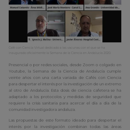
Café con Ciencia Virtual dedicado a las vacunas con el que se ha
inaugurado oficialmente la Semana de la Ciencia en Andalucía 2020.
Presencial o por redes sociales, desde Zoom o colgado en
Youtube, la Semana de la Ciencia de Andalucía cumple
veinte años con una carta variada de Cafés con Ciencia
para despertar el interés por la investigación de un extremo
al otro de Andalucía. Esta dosis de ciencia cafetera se ha
adaptado a los protocolos y medidas de seguridad que
requiere la crisis sanitaria para acercar el día a día de la
comunidad investigadora andaluza.
Las propuestas de este formato ideado para despertar el
interés por la investigación combinan todas las áreas