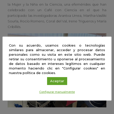
la Mujer y la Niña en la Ciencia, una efemérides que han
celebrado con un
Café con Ciencia en el que ha
participado las investigadoras Arantxa Urrea, Martha‑Vasiliki
Sourla, Rocío Romero, Coral del Val, Irene Trigueros y María
Cribillés.
Con su acuerdo, usamos cookies o tecnologías
similares para almacenar, acceder y procesar datos
personales como su visita en este sitio web. Puede
retirar su consentimiento u oponerse al procesamiento
de datos basado en intereses legítimos en cualquier
momento haciendo clic en "Configurar cookies" en
nuestra política de cookies.
Aceptar
Configurar manualmente