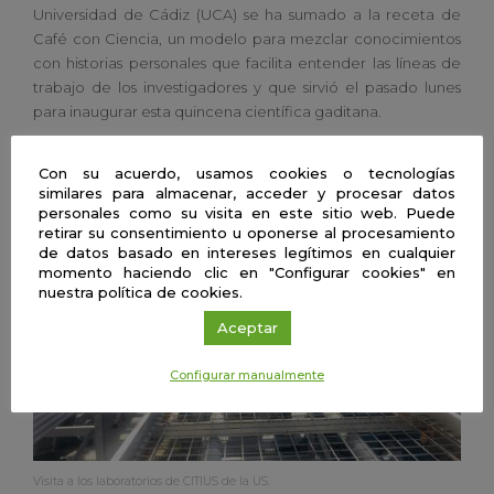
Universidad de Cádiz (UCA) se ha sumado a la receta de
Café con Ciencia, un modelo para mezclar conocimientos
con historias personales que facilita entender las líneas de
trabajo de los investigadores y que sirvió el pasado lunes
para inaugurar esta quincena científica gaditana.
Con su acuerdo, usamos cookies o tecnologías
similares para almacenar, acceder y procesar datos
personales como su visita en este sitio web. Puede
retirar su consentimiento u oponerse al procesamiento
de datos basado en intereses legítimos en cualquier
momento haciendo clic en "Configurar cookies" en
nuestra política de cookies.
Aceptar
Configurar manualmente
Visita a los laboratorios de CITIUS de la US.