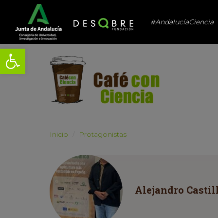
#AndalucíaCiencia
Abrir barra de herramientas
Inicio
Protagonistas
Alejandro Castil