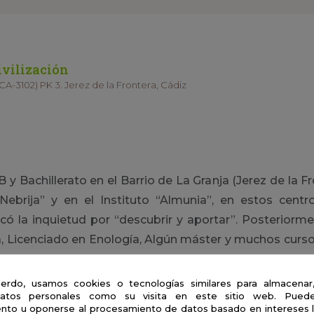
civilización
A-3102) PK 3. Jerez de la Frontera, Cádiz
y Bachillerato en el Barrio de La Granja (Jerez de la 
 Nebrija” y en el Instituto “Almunia”, en estos cent
ó la inquietud por “descubrir y aportar”. Posteriorm
a, Licenciado en Enología, Algún máster y muchos curs
experimentación
.
erdo, usamos cookies o tecnologías similares para almacenar
de un científico
atos personales como su visita en este sitio web. Puede
nto u oponerse al procesamiento de datos basado en intereses 