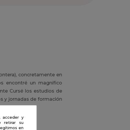
Frontera), concretamente en
ros encontré un magnífico
ente Cursé los estudios de
os y jornadas de formación
, acceder y
 retirar su
legítimos en