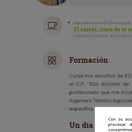
Agroalimentación | Presencial
El cereal, cuna de la 
Carretera Cañada de la Loba (C
Formación
Cursé mis estudios de EGB 
el C.P. “Elio Antonio de
profesorado que me inculc
Ingeniero Técnico Agrícol
específica en materia de 
Con su acu
Un día en la vida 
procesar d
consentimie