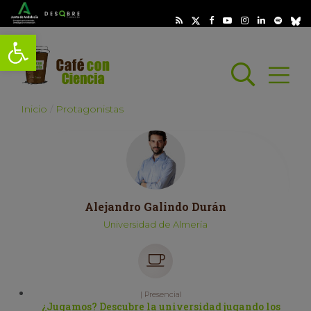
Abrir barra de herramientas
Busc
Abrir
scar
Inicio
Protagonistas
Alejandro Galindo Durán
Universidad de Almería
| Presencial
¿Jugamos? Descubre la universidad jugando los