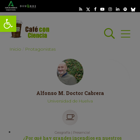
Abrir barra de herramientas
Busc
Abrir
scar
Inicio
Protagonistas
Alfonso M. Doctor Cabrera
Universidad de Huelva
Geografía | Presencial
¿Por qué hay grandes incendios en nuestros