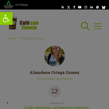
Abrir barra de herramientas
Busc
Abrir
scar
Inicio
Protagonistas
Almudena Ortega Gómez
Universidad de Málaga
| Presencial
Leche materna: ¿alimento o refuerzo