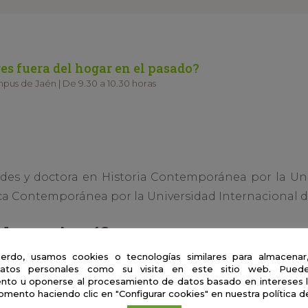
es fuera del hogar en el pasado?
mpus de Jaén | De 9.30 a 10.30 horas
es y doctora en Historia Contemporánea por la Uni
tica Contemporánea por la Universidad Internacional d
de un científico
erdo, usamos cookies o tecnologías similares para almacenar
atos personales como su visita en este sitio web. Puede
 se realiza a través de diferentes fases. El día a día s
nto u oponerse al procesamiento de datos basado en intereses 
ción y poder sacar la información necesaria para
omento haciendo clic en "Configurar cookies" en nuestra política d