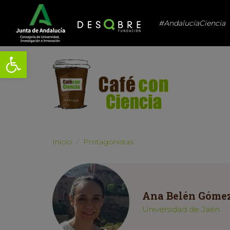
#AndalucíaCiencia
Abrir barra de herramientas
Inicio
Protagonistas
Ana Belén Góme
Universidad de Jaén