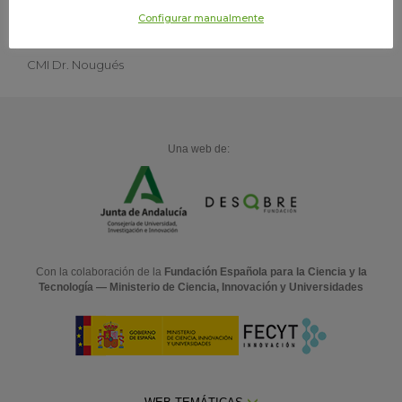
Lectura. Escribir. Fotografía.
Configurar manualmente
Centro o departamento
CMI Dr. Nougués
Una web de:
Con la colaboración de la
Fundación Española para la Ciencia y la
Tecnología — Ministerio de Ciencia, Innovación y Universidades