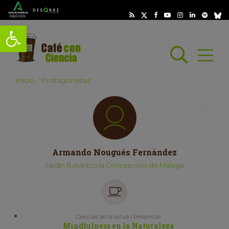
Abrir barra de herramientas
Busc
Abrir
scar
Inicio
Protagonistas
Armando Nougués Fernández
Jardín Botánico la Concepción de Málaga
Ciencias de la salud | Presencial
Mindfulness en la Naturaleza