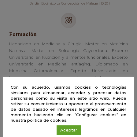
Jardín Botánico La Concepción de Málaga | 10.30 h
Formación
Licenciado en Medicina y Cirugía. Master en Medicina
Naturista. Master en Sofrología Caycediana. Experto
Universitario en Nutrición y alimentos funcionales. Experto
Universitario en Medicina antiaging. Diplomado en
Medicina Ortomolecular. Experto Universitario en
tratamientos psicológicos para la ansiedad y el estrés.
Académico correspondiente de la Real Academia de
Con su acuerdo, usamos cookies o tecnologías
Medicina de Granada. Master en Mindfulness. Master en
similares para almacenar, acceder y procesar datos
Fitoterapia.
personales como su visita en este sitio web. Puede
retirar su consentimiento u oponerse al procesamiento
Un día en la vida de un científico
de datos basado en intereses legítimos en cualquier
momento haciendo clic en "Configurar cookies" en
Trabajo en Clínica y en Formación.
nuestra política de cookies.
Aficiones
Aceptar