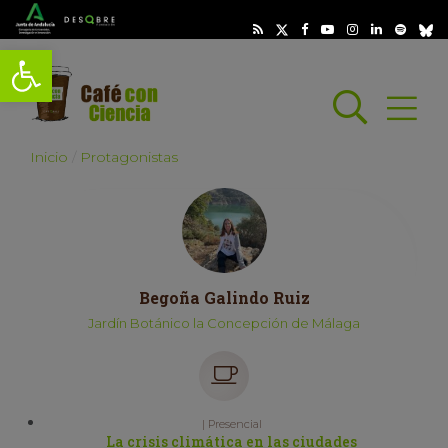
Abrir barra de herramientas
Busc
Abrir
scar
Inicio
Protagonistas
Begoña Galindo Ruiz
Jardín Botánico la Concepción de Málaga
| Presencial
La crisis climática en las ciudades