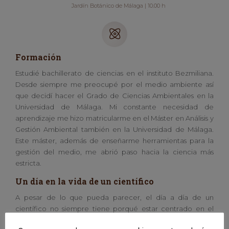
Jardín Botánico de Málaga | 10.00 h
Formación
Estudié bachillerato de ciencias en el instituto Bezmiliana.
Desde siempre me preocupé por el medio ambiente así
que decidí hacer el Grado de Ciencias Ambientales en la
Universidad de Málaga. Mi constante necesidad de
aprendizaje me hizo matricularme en el Máster en Análisis y
Gestión Ambiental también en la Universidad de Málaga.
Este máster, además de enseñarme herramientas para la
gestión del medio, me abrió paso hacia la ciencia más
estricta.
Un día en la vida de un científico
A pesar de lo que pueda parecer, el día a día de un
científico no siempre tiene porqué estar centrado en el
laboratorio. En mi caso, investigamos sobre los efectos que