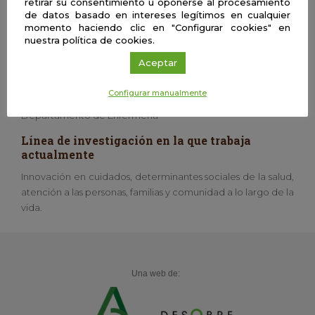
retirar su consentimiento u oponerse al procesamiento
eso nos da reconocimiento.
de datos basado en intereses legítimos en cualquier
momento haciendo clic en "Configurar cookies" en
Aficiones
nuestra política de cookies.
Me gusta el mar, ver los atardeceres y pasar tiempo con mi
Aceptar
familia y amigos
Centro o departamento
Configurar manualmente
Departamento de Enfermería
Línea de investigación en la que trabaja
actualmente
Innovación en cuidados, determinantes sociales de la salud,
atención a las personas, familias y comunidad a lo largo de la
vida.
Una web de: