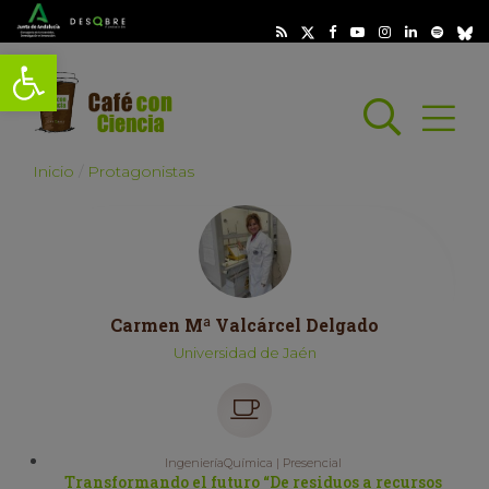
Abrir barra de herramientas
Busc
Abrir
scar
Inicio
Protagonistas
Carmen Mª Valcárcel Delgado
Universidad de Jaén
IngenieríaQuímica | Presencial
Transformando el futuro “De residuos a recursos