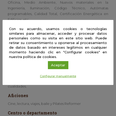
Oficina, Medio Ambiente, Nuevos materiales en la
Ingeniería, Iluminación, Código Técnico, Autómatas
programables, Calidad Total, Certificación Energética en
Edificios, etc.
Con su acuerdo, usamos cookies o tecnologías
He trabajado activamente desde que terminé mi ingeniería
similares para almacenar, acceder y procesar datos
en los diversos campos de actuación donde la Ingeniería
personales como su visita en este sitio web. Puede
Industrial nos permite aportar y aplicar amplios
retirar su consentimiento u oponerse al procesamiento
conocimientos.
de datos basado en intereses legítimos en cualquier
momento haciendo clic en "Configurar cookies" en
Un día en la vida de un científico
nuestra política de cookies.
Investigar día a día variando parámetros hasta obtener
Aceptar
resultados cada vez más satisfactorios en la búsqueda de
nuevos materiales y de la forma en que se comportan para
Configurar manualmente
obtener el máximo rendimiento de algunas de sus
cualidades.
Aficiones
Cine, lectura, viajes, baile y Pilates Reformer
Centro o departamento