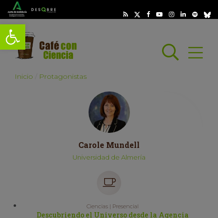
Abrir barra de herramientas
Busc
Abrir
scar
Inicio
Protagonistas
Carole Mundell
Universidad de Almería
Ciencias | Presencial
Descubriendo el Universo desde la Agencia