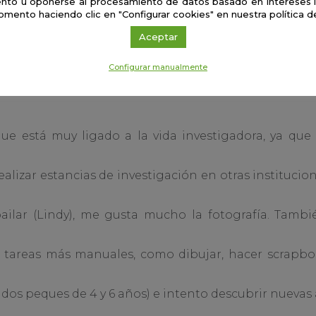
nto u oponerse al procesamiento de datos basado en intereses 
omento haciendo clic en "Configurar cookies" en nuestra política d
 cuanto a la docencia, planifico las clases y las tut
Aceptar
ico, hago un seguimiento del estudiantado que tutor
n el que imparto docencia.
Configurar manualmente
ue está muy ligado a la vida investigadora, ya que
lizar estancias de investigación en otras institucion
 bailar (Lindy), me gusta mucho la fotografía. Tam
ar tareas más manuales, como dibujar, hacer scrapbo
dos peques de 4 y 6 años) e intento descubrir nuevas af