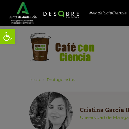
#AndalucíaCiencia
Abrir barra de herramientas
Inicio
Protagonistas
Cristina García 
Universidad de Málaga