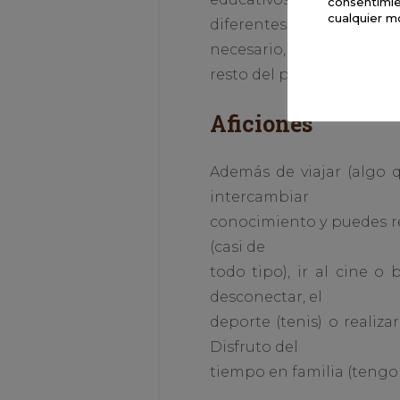
consentimie
cualquier m
diferentes colectivos. En
necesario, evalúo, calif
resto del profesorado co
Aficiones
Además de viajar (algo q
intercambiar
conocimiento y puedes rea
(casi de
todo tipo), ir al cine o
desconectar, el
deporte (tenis) o realiz
Disfruto del
tiempo en familia (tengo 