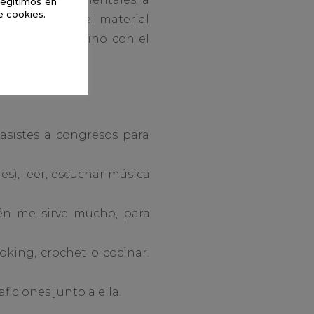
legítimos en
e cookies.
orías, preparo el material
izo, y me coordino con el
 asistes a congresos para
es), leer, escuchar música
bién me sirve mucho, para
oking, crochet o cocinar.
iciones junto a ella.