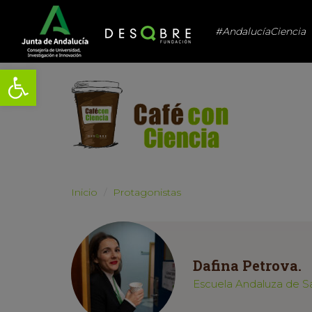
#AndalucíaCiencia
Abrir barra de herramientas
Inicio
Protagonistas
Dafina Petrova.
Escuela Andaluza de Sa