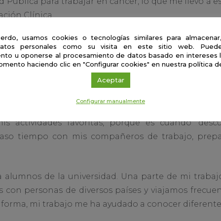
d Pública para trabajar en cáncer, lo que me llevó a 
ción Clínica.
erdo, usamos cookies o tecnologías similares para almacenar
ollado mi investigación gracias a programas nacionales
atos personales como su visita en este sitio web. Puede
rmación, Sara Borrell, Juan de la Cierva Incorporación
nto u oponerse al procesamiento de datos basado en intereses 
omento haciendo clic en "Configurar cookies" en nuestra política d
de un científico
Aceptar
Configurar manualmente
quilos; por ejemplo, paso mucho tiempo en el ordenad
is actividades favoritas, porque es cuando ‘desc
aso tiempo con mis compañeros de trabajo, prepar
a alumnos de la universidad. Una parte de mi trabaj
s con personas de diversos países y viajamos frecu
 forma, mi trabajo me ha ayudado a conocer diferent