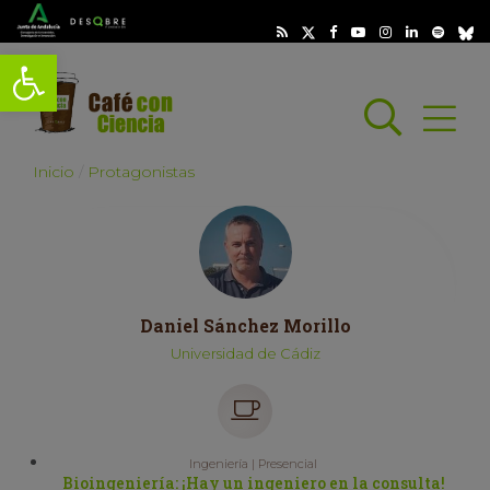
Abrir barra de herramientas
Busc
Abrir
scar
Inicio
Protagonistas
Daniel Sánchez Morillo
Universidad de Cádiz
Ingeniería | Presencial
Bioingeniería: ¡Hay un ingeniero en la consulta!