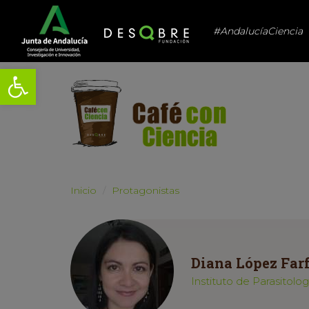
#AndalucíaCiencia
Abrir barra de herramientas
Inicio
Protagonistas
Diana López Far
Instituto de Parasitol