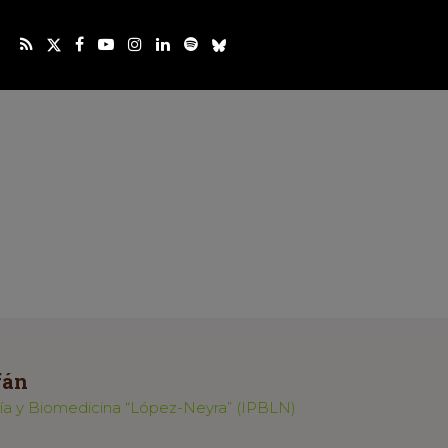
fán
ogía y Biomedicina “López-Neyra” (IPBLN)