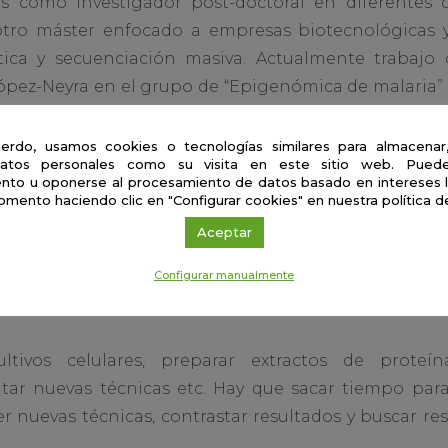
s como investigador post-doctoral en diferentes c
 otro máster enfocado a empresas biotecnológicas 
ica y secuenciación masiva. Actualmente trabajo 
López-Neyra en el grupo de “Epigenómica de malaria” 
erdo, usamos cookies o tecnologías similares para almacenar
de un científico
atos personales como su visita en este sitio web. Puede
nto u oponerse al procesamiento de datos basado en intereses 
omento haciendo clic en "Configurar cookies" en nuestra política d
ción académica es muy activo, no es para nada monót
Aceptar
 se presentan nuevos retos y problemas que resolver
Configurar manualmente
amo los experimentos que debo hacer para ir cu
to.
ultivos celulares, preparar extractos de proteína
r nuevas técnicas etc. Hay que sacar tiempo para l
der nuevas técnicas, contrastar resultados y buscar r