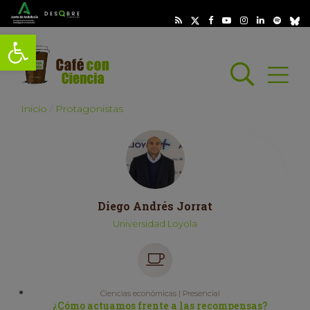
Abrir barra de herramientas
Busc
Abrir
scar
Inicio
Protagonistas
Diego Andrés Jorrat
Universidad Loyola
Ciencias económicas | Presencial
¿Cómo actuamos frente a las recompensas?