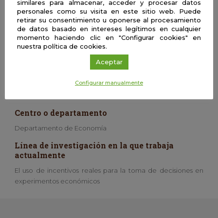
similares para almacenar, acceder y procesar datos
Mi día a día es bastante sencillo. Madrugo, llevo a mis hijos al
personales como su visita en este sitio web. Puede
retirar su consentimiento u oponerse al procesamiento
colegio y me encanta mi trabajo. El trabajo de un
de datos basado en intereses legítimos en cualquier
investigador es leer y no parar de aprender y querer saber
momento haciendo clic en "Configurar cookies" en
más sobre aquello que te gusta.
nuestra política de cookies.
Aficiones
Aceptar
Me gusta el fútbol, feliz de la última Copa del Mundo de mi
Configurar manualmente
equipo, la selección argentina. Me gusta la vida sencilla, los
amigos, mi familia y dar clases.
Centro o departamento
Departamento de Economía
Línea de investigación en la que trabaja
actualmente
El uso de incentivos reales para la toma de decisiones en
experimentos económicos