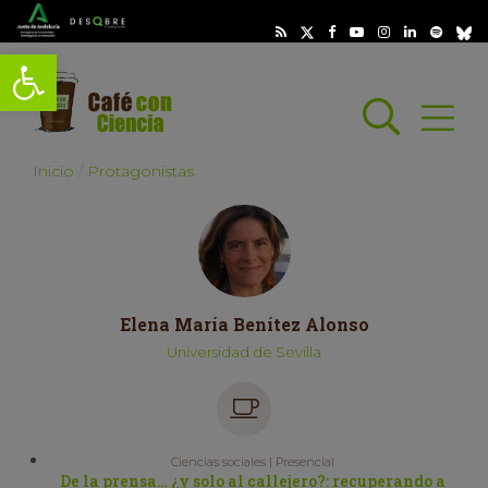
Abrir barra de herramientas
Busc
Abrir
scar
Inicio
Protagonistas
Elena María Benítez Alonso
Universidad de Sevilla
Ciencias sociales | Presencial
De la prensa… ¿y solo al callejero?: recuperando a