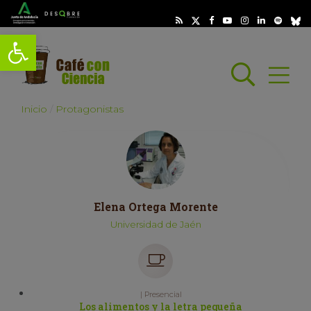
Abrir barra de herramientas
Busc
Abrir
scar
Inicio
Protagonistas
Elena Ortega Morente
Universidad de Jaén
| Presencial
Los alimentos y la letra pequeña