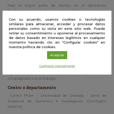
Paso la mayor parte de tiempo en el laboratorio
“cacharreando” para llevar a cabo múltiples experimentos
que nos permitan encontrar respuesta a las preguntas que
Con su acuerdo, usamos cookies o tecnologías
nos hacemos en cada proyecto de investigación. También
similares para almacenar, acceder y procesar datos
dedico tiempo a escribir proyectos nuevos que surgen a
personales como su visita en este sitio web. Puede
retirar su consentimiento u oponerse al procesamiento
partir de las respuestas que vamos encontrando, ya que a su
de datos basado en intereses legítimos en cualquier
vez generan otras preguntas mucho más interesantes y
momento haciendo clic en "Configurar cookies" en
cada vez más encaminadas a resolver el propio problema
nuestra política de cookies.
en sí.
Aceptar
Aficiones
Configurar manualmente
Me encanta viajar, leer, hacer yoga y bailar flamenco (es
algo que llevo haciendo desde pequeña y me gusta poder
compaginarlo con el trabajo).
Centro o departamento
Centro Pfizer – Universidad de Granada – Junta de
Andalucía de Genómica e Investigación Oncológica
(GENYO).