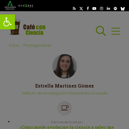
Abrir barra de herramientas
Busc
Abrir
scar
Inicio
Protagonistas
Estrella Martínez Gómez
Instituto de Investigación Biosanitaria Granada
Ciencias de la salud |
¿Cómo puede ayudarme la ciencia a saber que