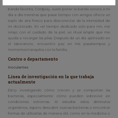
calidad con amigos y momentos relajantes en casa. Mi
banda favorita, Coldplay, suele poner la banda sonora a mi
día a día mientras que pasar tiempo con amigos ofrece un
soplo de aire fresco para desconectar de la intensidad de
mi doctorado. En «el tiempo dedicado solo para mí», me
relajo con el cuidado de la piel, un ritual simple que me
ayuda a recargar las pilas. Después de un día ajetreado en
el laboratorio, encuentro paz en mis pasatiempos y
momentos tranquilos con la familia.
Centro o departamento
Inoculantes
Línea de investigación en la que trabaja
actualmente
Estoy investigando cómo crecen y se comportan las
bacterias, especialmente cómo pueden sobrevivir en
condiciones extremas. Al estudiar estos diminutos
organismos, espero descubrir nuevas bacterias o encontrar
formas de utilizarlas de manera útil, como en la medicina o