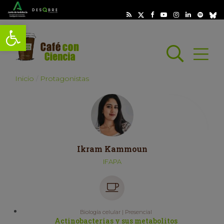
Abrir barra de herramientas
Busc
Abrir
scar
Inicio
Protagonistas
Ikram Kammoun
IFAPA
Biología celular | Presencial
Actinobacterias y sus metabolitos