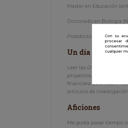
Master en Educación (an
Doctorado en Biología (N
Con su acu
Postdoctorado: Universid
procesar d
consentimie
Un día en la vida 
cualquier m
Leer las últimas publica
proyectos, reunirme con c
financiera para cubrir lo
artículos de investigación
Aficiones
Me gusta pasar tiempo con 