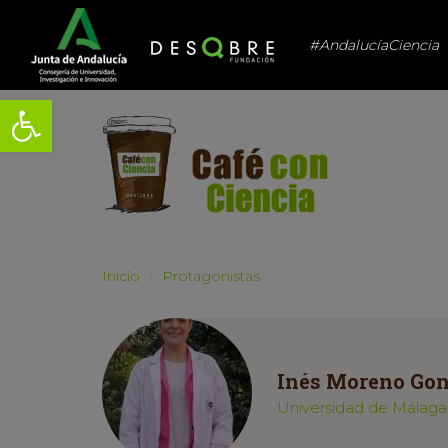
#AndalucíaCiencia
Abrir barra de herramientas
Inicio
Protagonistas
Inés Moreno Gon
Universidad de Málaga