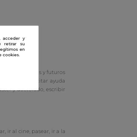
, acceder y
 retirar su
legítimos en
e cookies.
ar experimentos y futuros
partirlas, solicitar ayuda
ster y doctorado, escribir
ir al cine, pasear, ir a la