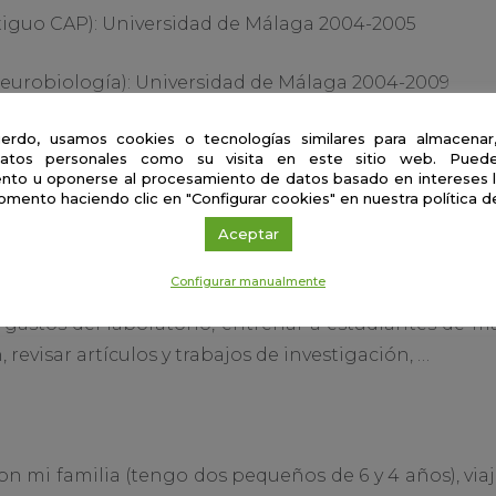
tiguo CAP): Universidad de Málaga 2004-2005
eurobiología): Universidad de Málaga 2004-2009
erdo, usamos cookies o tecnologías similares para almacenar
ad de Texas en Houston 2010-2013
atos personales como su visita en este sitio web. Puede
nto u oponerse al procesamiento de datos basado en intereses 
de un científico
omento haciendo clic en "Configurar cookies" en nuestra política d
Aceptar
ciones importantes en el área de investigación, plane
Configurar manualmente
olaboradores, ir al laboratorio, preparar clases e im
s gastos del laboratorio, entrenar a estudiantes de ma
, revisar artículos y trabajos de investigación, …
mi familia (tengo dos pequeños de 6 y 4 años), viajar, 