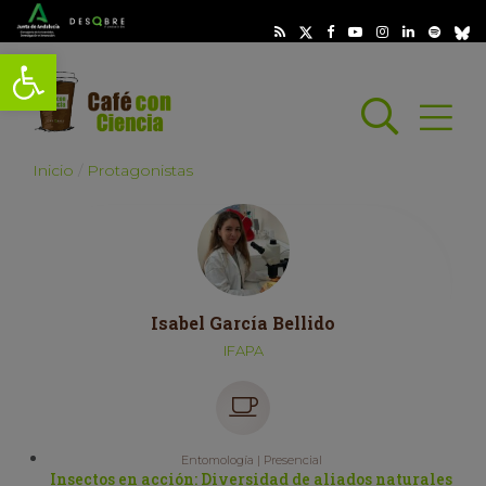
Abrir barra de herramientas
Busc
Abrir
scar
Inicio
Protagonistas
Isabel García Bellido
IFAPA
Entomología | Presencial
Insectos en acción: Diversidad de aliados naturales