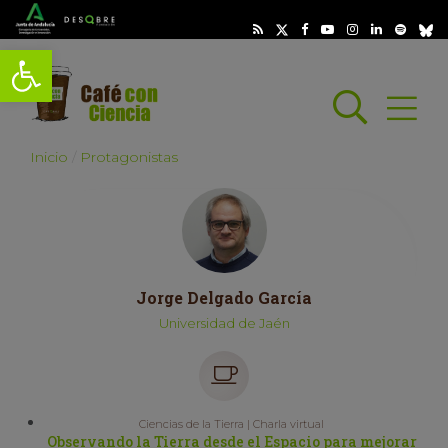
Abrir barra de herramientas
Busc
Abrir
scar
Inicio
Protagonistas
Jorge Delgado García
Universidad de Jaén
Ciencias de la Tierra | Charla virtual
Observando la Tierra desde el Espacio para mejorar