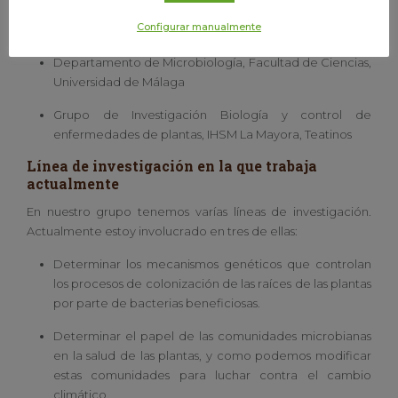
Palo, el barrio que me ha acogido con los brazos abiertos.
Configurar manualmente
Centro o departamento
Departamento de Microbiología, Facultad de Ciencias,
Universidad de Málaga
Grupo de Investigación Biología y control de
enfermedades de plantas, IHSM La Mayora, Teatinos
Línea de investigación en la que trabaja
actualmente
En nuestro grupo tenemos varías líneas de investigación.
Actualmente estoy involucrado en tres de ellas:
Determinar los mecanismos genéticos que controlan
los procesos de colonización de las raíces de las plantas
por parte de bacterias beneficiosas.
Determinar el papel de las comunidades microbianas
en la salud de las plantas, y como podemos modificar
estas comunidades para luchar contra el cambio
climático.