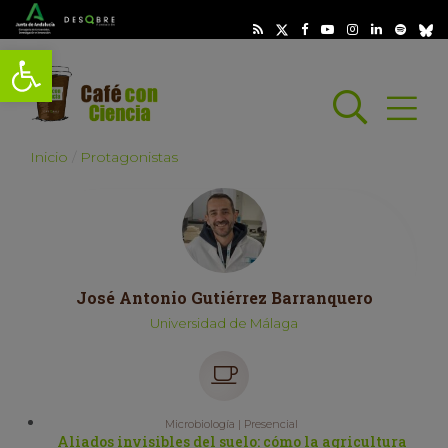
Abrir barra de herramientas
Busc
Abrir
scar
Inicio
Protagonistas
José Antonio Gutiérrez Barranquero
Universidad de Málaga
Microbiología | Presencial
Aliados invisibles del suelo: cómo la agricultura