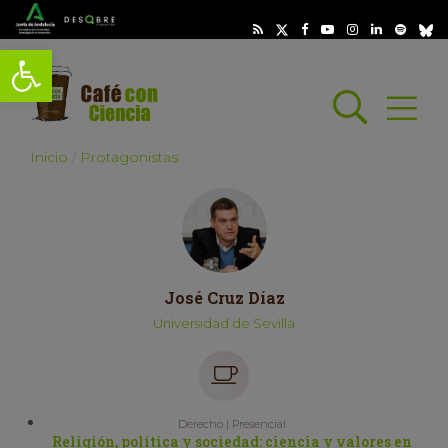
Abrir barra de herramientas
Busc
Abrir
scar
Inicio
Protagonistas
José Cruz Díaz
Universidad de Sevilla
Derecho | Presencial
Religión, política y sociedad: ciencia y valores en