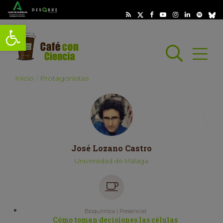
Abrir barra de herramientas
Busc
Abrir
scar
Inicio
Protagonistas
José Lozano Castro
Universidad de Málaga
Bioquímica | Presencial
Cómo toman decisiones las células