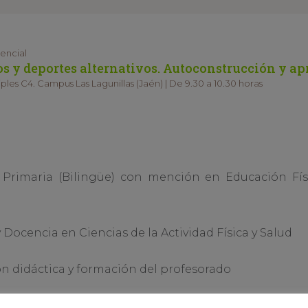
sencial
s y deportes alternativos. Autoconstrucción y ap
iples C4. Campus Las Lagunillas (Jaén) | De 9.30 a 10.30 horas
Primaria (Bilingüe) con mención en Educación Físi
 Docencia en Ciencias de la Actividad Física y Salud
 didáctica y formación del profesorado
de un científico