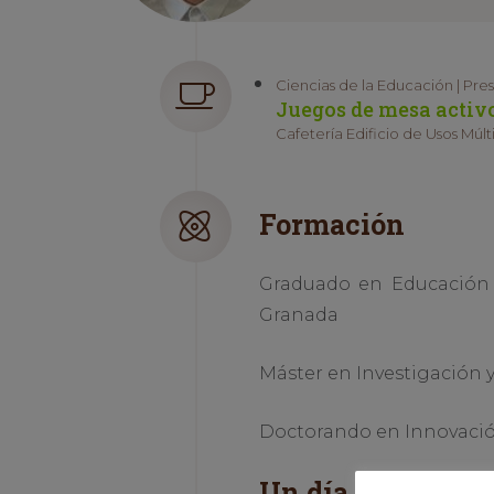
Ciencias de la Educación | Pre
Juegos de mesa activo
Cafetería Edificio de Usos Múlt
Formación
Graduado en Educación 
Granada
Máster en Investigación y
Doctorando en Innovación
Un día en la vida 