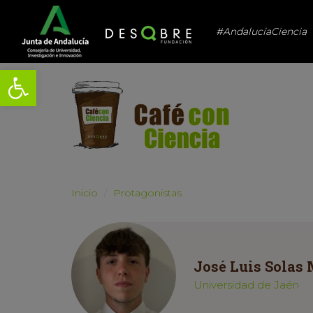
#AndalucíaCiencia
Abrir barra de herramientas
Inicio
Protagonistas
José Luis Solas 
Universidad de Jaén