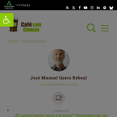
Abrir barra de herramientas
Busc
Abrir
scar
Inicio
Protagonistas
José Manuel Quero Reboul
Universidad de Sevilla
| Presencial
¿El investigador nace o se hace? Veámoslo con las