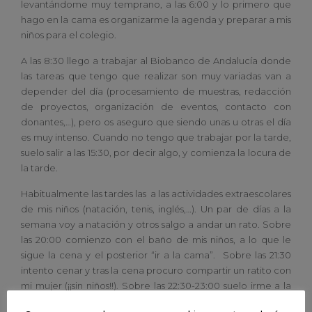
levantándome muy temprano, a las 6:00 y lo primero que
hago en la cama es organizarme la agenda y preparar a mis
niños para el colegio.
A las 8:30 llego a trabajar al Biobanco de Andalucía donde
las tareas que tengo que realizar son muy variadas van a
depender del día (procesamiento de muestras, redacción
de proyectos, organización de eventos, contacto con
donantes,…), pero os aseguro que siendo unas u otras el día
es muy intenso. Cuando no tengo que trabajar por la tarde,
suelo salir a las 15:30, por decir algo, y comienza la locura de
la tarde.
Habitualmente las tardes las a las actividades extraescolares
de mis niños (natación, tenis, inglés,…). Un par de días a la
semana voy a natación y otros salgo a andar un rato. Sobre
las 20:00 comienzo con el baño de mis niños, a lo que le
sigue la cena y el posterior “ir a la cama”. Sobre las 21:30
intento cenar y tras la cena procuro compartir un ratito con
mi mujer (¡¡sin niños!!). Sobre las 22:30-23:00 suelo irme a la
cama.