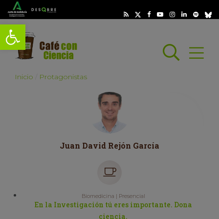
Abrir barra de herramientas
Busc
Abrir
scar
Inicio
Protagonistas
Juan David Rejón García
Biomedicina | Presencial
En la Investigación tú eres importante. Dona
ciencia.